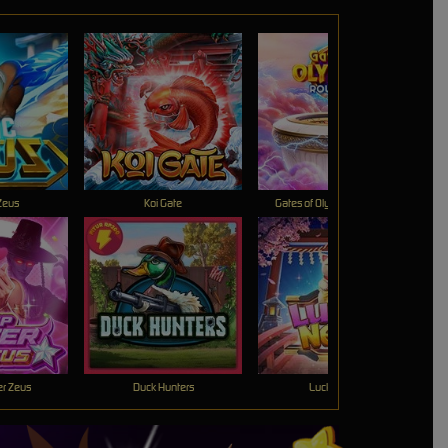
Zeus
Koi Gate
Gates of Olympus Roulette
r Zeus
Duck Hunters
Lucky Neko