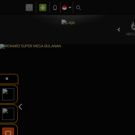
HOT 
✖