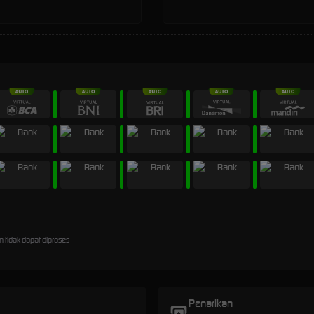
 tidak dapat diproses
Penarikan