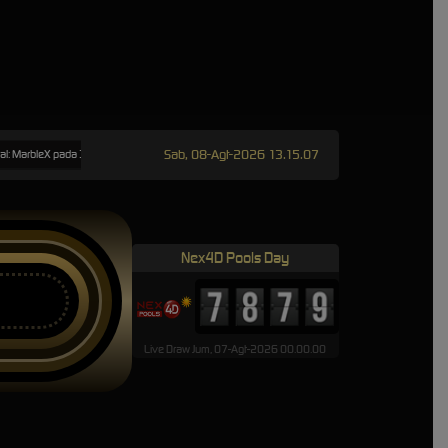
Sab, 08-Agt-2026 13.15.07
leX pada 31-Jul-2026 dari 00.00.00 sampai 31-Jul-2027 00.00.00. Selama waktu ini, MarbleX p
Nex4D Pools Day
Live Draw Jum, 07-Agt-2026 00.00.00