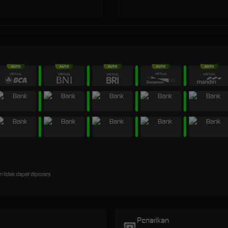
 tidak dapat diproses
Penarikan