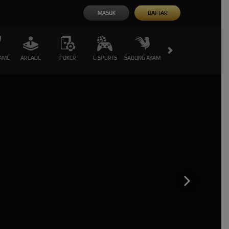
MASUK
DAFTAR
GAME
ARCADE
POKER
E-SPORTS
SABUNG AYAM
PROMOSI