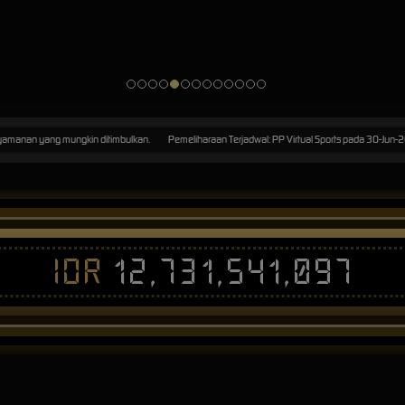
 yang mungkin ditimbulkan.
Pemeliharaan Terjadwal: PP Virtual Sports pada 30-Jun-2026 da
IDR
12,731,541,097