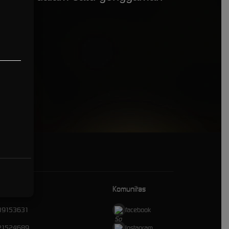
 App
stalasi
Komunitas
19153631
facebook
21524689
Instagram