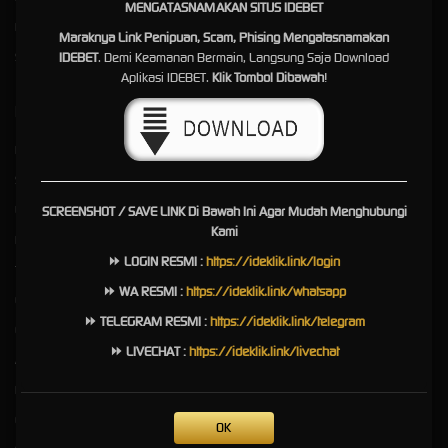
MENGATASNAMAKAN SITUS IDEBET
Pusat Bantuan
Referral
Maraknya Link Penipuan, Scam, Phising Mengatasnamakan
IDEBET
. Demi Keamanan Bermain, Langsung Saja Download
Syarat dan Ketentuan
Aplikasi IDEBET.
Klik Tombol Dibawah
!
Kategori
Dukungan
Hot Games
+6287740891024
Slots
+6281321524689
SCREENSHOT / SAVE LINK Di Bawah Ini Agar Mudah Menghubungi
Live Casino
+6287890395724
Kami
Race
⏩ LOGIN RESMI :
https://ideklik.link/login
Togel
⏩ WA RESMI :
https://ideklik.link/whatsapp
Olahraga
⏩ TELEGRAM RESMI :
https://ideklik.link/telegram
Crash Game
⏩ LIVECHAT :
https://ideklik.link/livechat
Arcade
Poker
E-Sports
OK