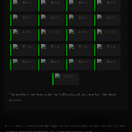
* Selama bank maintenance dan bank offline deposit dan penarikan tidak dapat
diproses
©2026 IDEBET menawarkan berbagai macam provider pilihan terbaik dan didukung oleh