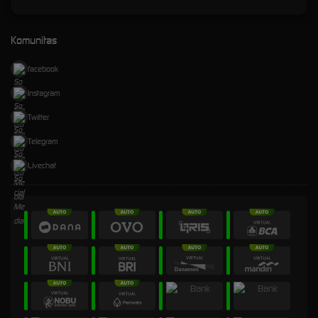
Sabung Ayam
Komunitas
facebook
Instagram
Twitter
Telegram
Livechat