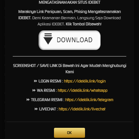
MENGATASNAMAKAN SITUS IDEBET
Pusat Bantuan
Referral
Maraknya Link Penipuan, Scam, Phising Mengatasnamakan
IDEBET
. Demi Keamanan Bermain, Langsung Saja Download
Syarat dan Ketentuan
Aplikasi IDEBET.
Klik Tombol Dibawah
!
Kategori
Dukungan
Hot Games
+6287819153631
Slots
+6281321524689
SCREENSHOT / SAVE LINK Di Bawah Ini Agar Mudah Menghubungi
Live Casino
+6287890395724
Kami
Race
⏩ LOGIN RESMI :
https://ideklik.link/login
Togel
⏩ WA RESMI :
https://ideklik.link/whatsapp
Olahraga
⏩ TELEGRAM RESMI :
https://ideklik.link/telegram
Crash Game
⏩ LIVECHAT :
https://ideklik.link/livechat
Arcade
Poker
E-Sports
OK