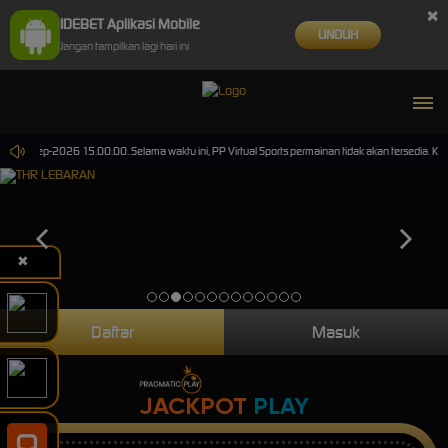
×
IDEBET Aplikasi Mobile
UNDUH
Jangan tampilkan lagi hari ini
ai 30-Sep-2026 15.00.00. Selama waktu ini, PP Virtual Sports permainan tidak akan tersedia. 
✖
Daftar
Masuk
JACKPOT
PLAY