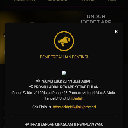
UNDUH
IDEBET APP
Nikmati berbagai permainan dalam satu
×
genggaman
UNDUH
PEMBERITAHUAN PENTING!
PANDUAN INSTALASI
IDEBET: Situs Game Online Terpercaya Dengan Support
Layanan Cs 24 Jam
📢 PROMO LUCKYSPIN BERHADIAH!
📢 PROMO HADIAH REWARD SETIAP BULAN!
Bonus Saldo s/d 10Juta, iPhone 15 Promax, Motor N-Max & Mobil
Tanpa Di Undi Di
IDEBET
!
Cek Disini ⏩
https://ideklik.link/promosi
Kebijaksanaan
Platform
Tentang IDEBET
Promosi
HATI-HATI DENGAN LINK SCAM & PENIPUAN YANG
Responsible Gambling
Loyalty