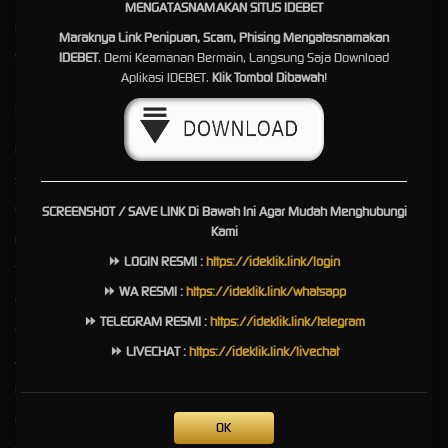
MENGATASNAMAKAN SITUS IDEBET
Pusat Bantuan
Referral
Maraknya Link Penipuan, Scam, Phising Mengatasnamakan
IDEBET
. Demi Keamanan Bermain, Langsung Saja Download
Syarat dan Ketentuan
Aplikasi IDEBET.
Klik Tombol Dibawah
!
Kategori
Dukungan
Hot Games
+6287740891024
Slots
+6281321524689
SCREENSHOT / SAVE LINK Di Bawah Ini Agar Mudah Menghubungi
Live Casino
+6287890395724
Kami
Race
⏩ LOGIN RESMI :
https://ideklik.link/login
Togel
⏩ WA RESMI :
https://ideklik.link/whatsapp
Olahraga
⏩ TELEGRAM RESMI :
https://ideklik.link/telegram
Crash Game
⏩ LIVECHAT :
https://ideklik.link/livechat
Arcade
Poker
E-Sports
OK