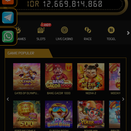
IDR
12,669,814,860
HOT GAMES
SLOTS
LIVE CASINO
RACE
TOGEL
OL
GAME POPULER
GATES OF OLYMPUS POP
BANG GACOR 1000
NEZHA 2
MOCHI MANIA 1
FORTUNE GEMS 500
DJ BOOM BOOM
POKER WIN
PIRATE QUEST 1