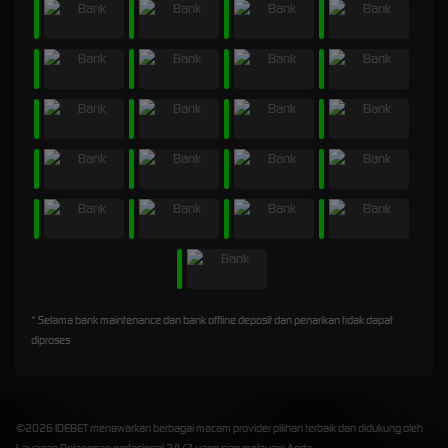
* Selama bank maintenance dan bank offline deposit dan penarikan tidak dapat
diproses
©2026 IDEBET menawarkan berbagai macam provider pilihan terbaik dan didukung oleh